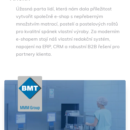
Úžasná parta lidí, která nám dala příležitost
vytvořit společně e-shop s nepřeberným
množstvím matrací, postelí a postelových roštů
pro kvalitní spánek vlastní výroby. Za moderním
e-shopem stojí náš vlastní redakční systém,
napojení na ERP, CRM a robustní B2B řešení pro
partnery klienta.