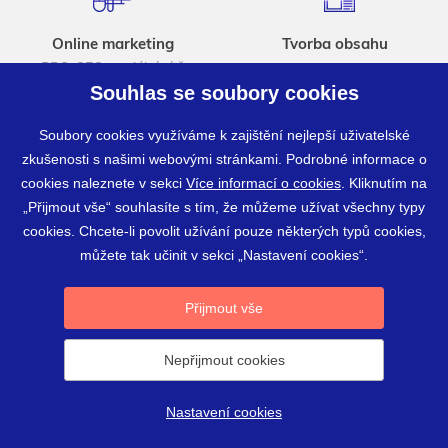
Online marketing
Tvorba obsahu
PPC, SEO, sociální sítě
Souhlas se soubory cookies
Soubory cookies využíváme k zajištění nejlepší uživatelské
zkušenosti s našimi webovými stránkami. Podrobné informace o
cookies naleznete v sekci
Více informací o cookies
. Kliknutím na
„Přijmout vše“ souhlasíte s tím, že můžeme užívat všechny typy
cookies. Chcete-li povolit užívání pouze některých typů cookies,
Kontakt
Spolupracujte s námi
můžete tak učinit v sekci „Nastavení cookies“.
Přijmout vše
Martin Vlk
737 287 600
Nepřijmout cookies
martin.vlk@webprogress.cz
Nastavení cookies