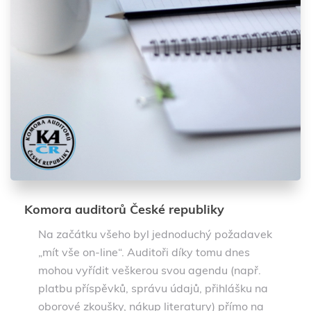
Komora auditorů České republiky
Na začátku všeho byl jednoduchý požadavek
„mít vše on-line“. Auditoři díky tomu dnes
mohou vyřídit veškerou svou agendu (např.
platbu příspěvků, správu údajů, přihlášku na
oborové zkoušky, nákup literatury) přímo na