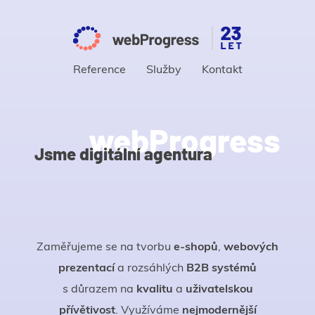
Reference
Služby
Kontakt
Jsme digitální agentura
webProgress
webProgress
Jsme digitální agentura
Zaměřujeme se na tvorbu
e-shopů
,
webových
prezentací
a rozsáhlých
B2B systémů
s důrazem na
kvalitu
a
uživatelskou
přívětivost
. Využíváme
nejmodernější