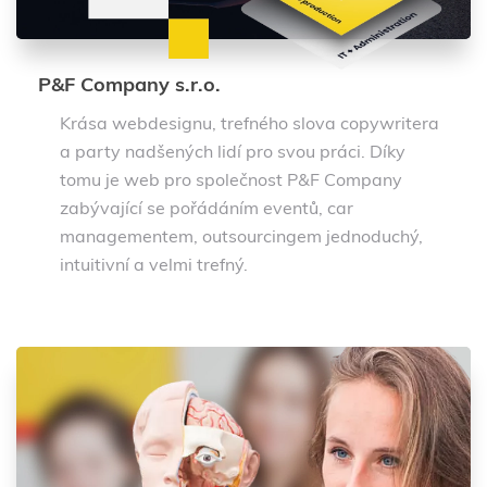
P&F Company s.r.o.
Krása webdesignu, trefného slova copywritera
a party nadšených lidí pro svou práci. Díky
tomu je web pro společnost P&F Company
zabývající se pořádáním eventů, car
managementem, outsourcingem jednoduchý,
intuitivní a velmi trefný.