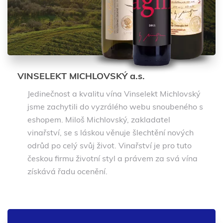
VINSELEKT MICHLOVSKÝ a.s.
Jedinečnost a kvalitu vína Vinselekt Michlovský
jsme zachytili do vyzrálého webu snoubeného s
eshopem. Miloš Michlovský, zakladatel
vinařství, se s láskou věnuje šlechtění nových
odrůd po celý svůj život. Vinařství je pro tuto
českou firmu životní styl a právem za svá vína
získává řadu ocenění.