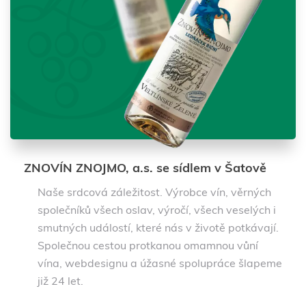
ZNOVÍN ZNOJMO, a.s. se sídlem v Šatově
Naše srdcová záležitost. Výrobce vín, věrných
společníků všech oslav, výročí, všech veselých i
smutných událostí, které nás v životě potkávají.
Společnou cestou protkanou omamnou vůní
vína, webdesignu a úžasné spolupráce šlapeme
již 24 let.