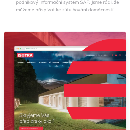
podnikový informační systém SAP. Jsme rádi, že
můžeme přispívat ke zútulňování domácností.